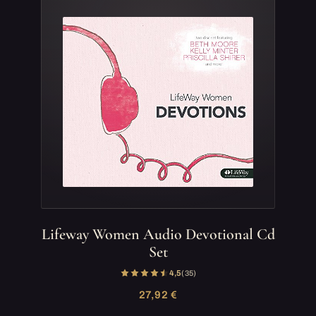
Lifeway Women Audio Devotional Cd
Set
4,5
(35)
27,92 €