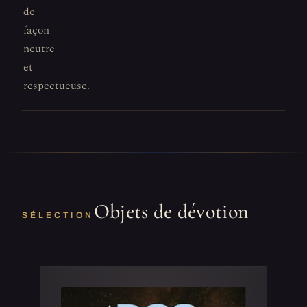
de
façon
neutre
et
respectueuse.
Objets de dévotion
SÉLECTION