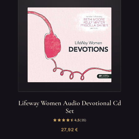
Lifeway Women Audio Devotional Cd
Set
4,5
(35)
27,92 €