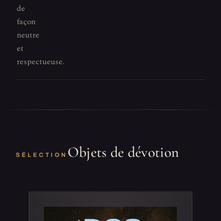
de
façon
neutre
et
respectueuse.
Objets de dévotion
SÉLECTION