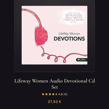
Lifeway Women Audio Devotional Cd
Set
4,5
(35)
27,92 €