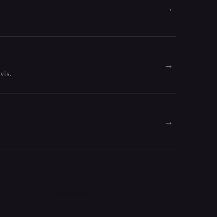
→
→
vis.
→