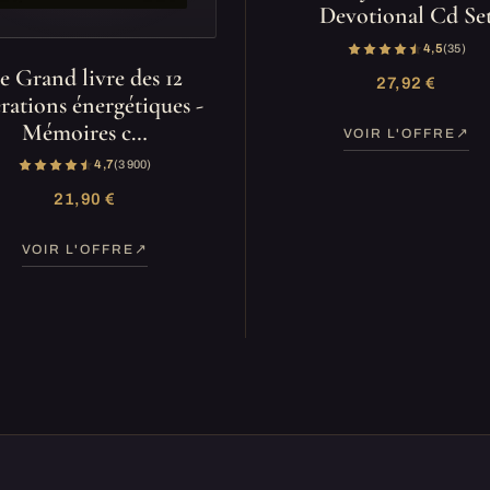
Devotional Cd Se
4,5
(35)
e Grand livre des 12
27,92 €
érations énergétiques -
Mémoires c…
VOIR L'OFFRE
4,7
(3 900)
21,90 €
VOIR L'OFFRE