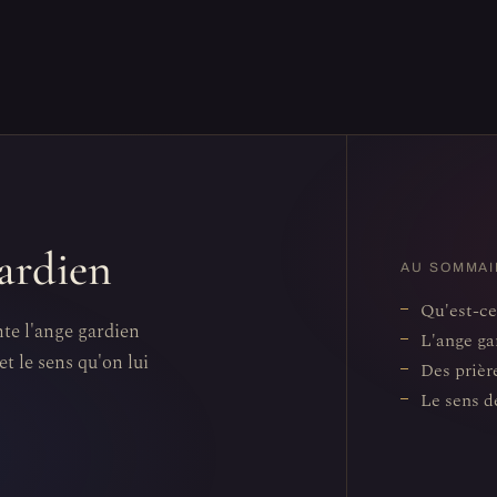
gardien
AU SOMMAI
Qu'est-ce
nte l'ange gardien
L'ange ga
et le sens qu'on lui
Des prièr
Le sens d