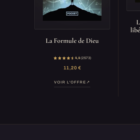
L
lib
La Formule de Dieu
4,4
(2 573)
11,20 €
VOIR L'OFFRE