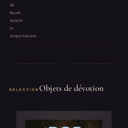
de
façon
neutre
et
respectueuse.
Objets de dévotion
SÉLECTION