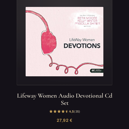
Lifeway Women Audio Devotional Cd
Set
4,5
(35)
27,92 €