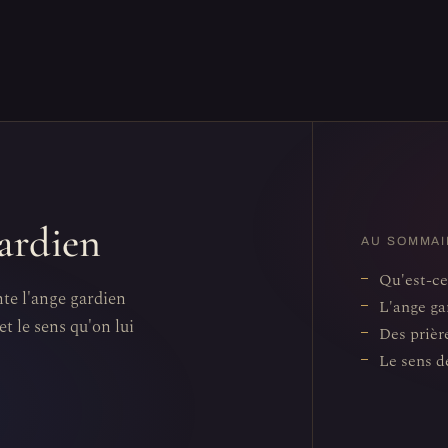
gardien
AU SOMMAI
Qu'est-ce
nte l'ange gardien
L'ange ga
et le sens qu'on lui
Des prièr
Le sens d