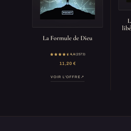
L
lib
La Formule de Dieu
4,4
(2 573)
11,20 €
VOIR L'OFFRE