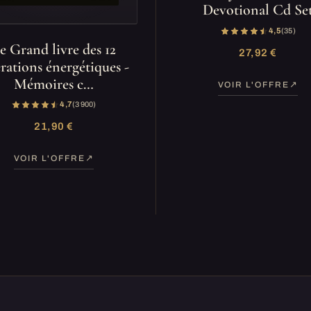
Devotional Cd Se
4,5
(35)
e Grand livre des 12
27,92 €
érations énergétiques -
Mémoires c…
VOIR L'OFFRE
4,7
(3 900)
21,90 €
VOIR L'OFFRE