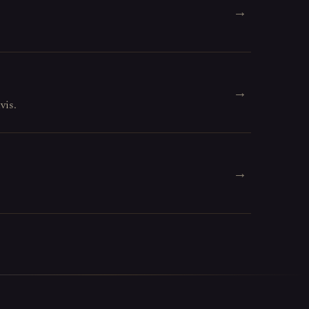
→
→
vis.
→