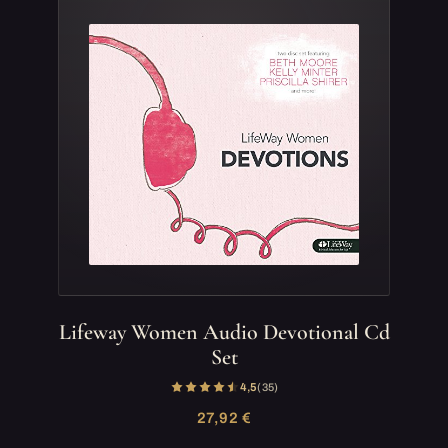
Lifeway Women Audio Devotional Cd
Set
4,5
(35)
27,92 €