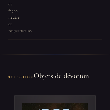
de
façon
neutre
et
respectueuse.
Objets de dévotion
SÉLECTION