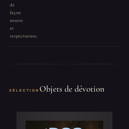
de
façon
neutre
et
respectueuse.
Objets de dévotion
SÉLECTION