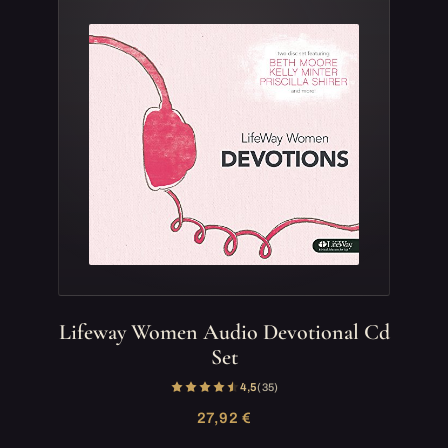
Lifeway Women Audio Devotional Cd
Set
4,5
(35)
27,92 €