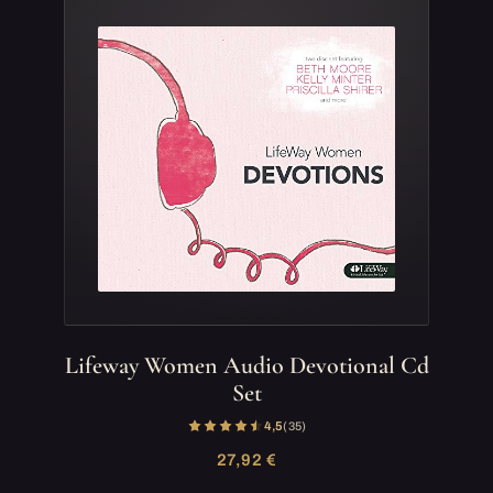
Lifeway Women Audio Devotional Cd
Set
4,5
(35)
27,92 €