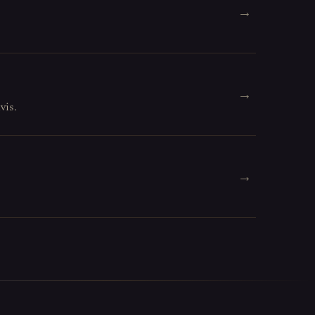
→
→
vis.
→