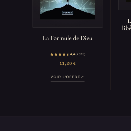
L
lib
La Formule de Dieu
4,4
(2 573)
11,20 €
VOIR L'OFFRE