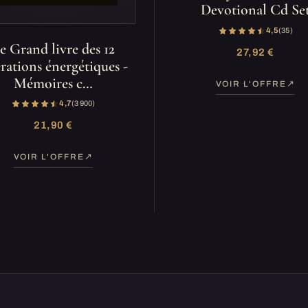
Devotional Cd Se
4,5
(35)
e Grand livre des 12
27,92 €
érations énergétiques -
Mémoires c…
VOIR L'OFFRE
4,7
(3 900)
21,90 €
VOIR L'OFFRE