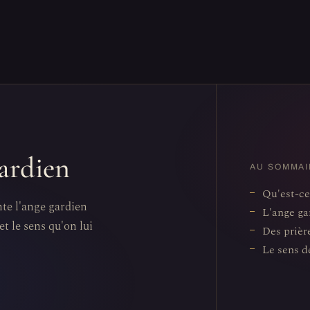
gardien
AU SOMMAI
Qu'est-ce
nte l'ange gardien
L'ange ga
et le sens qu'on lui
Des prièr
Le sens d