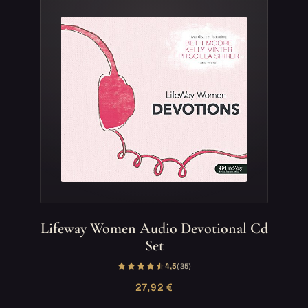
Lifeway Women Audio Devotional Cd
Set
4,5
(35)
27,92 €