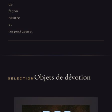
de
façon
neutre
et
respectueuse.
Objets de dévotion
SÉLECTION