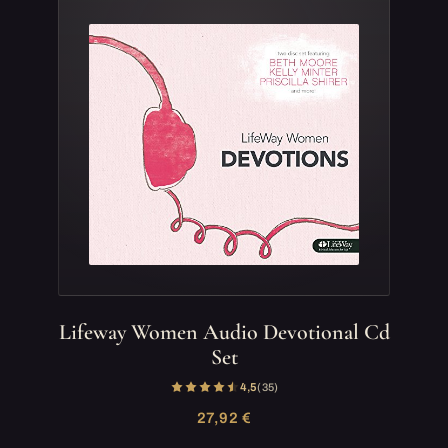
Lifeway Women Audio Devotional Cd
Set
4,5
(35)
27,92 €