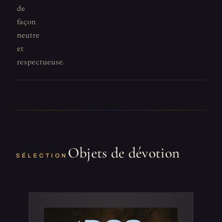
de
façon
neutre
et
respectueuse.
Objets de dévotion
SÉLECTION