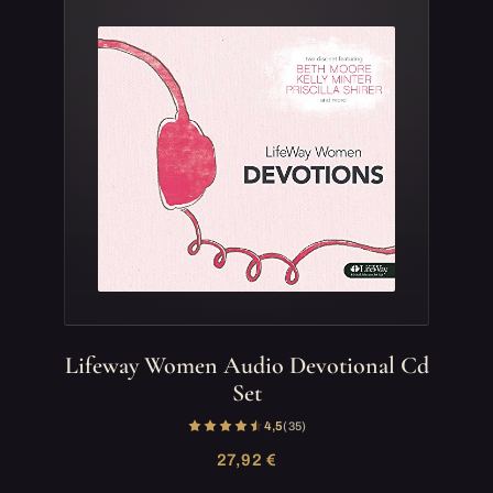
Lifeway Women Audio Devotional Cd
Set
4,5
(35)
27,92 €