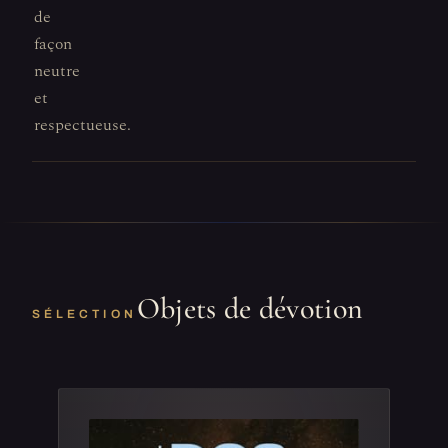
de
façon
neutre
et
respectueuse.
Objets de dévotion
SÉLECTION