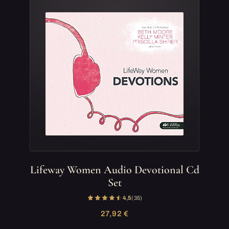
Lifeway Women Audio Devotional Cd
Set
4,5
(35)
27,92 €