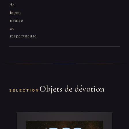
de
façon
neutre
et
respectueuse.
Objets de dévotion
SÉLECTION