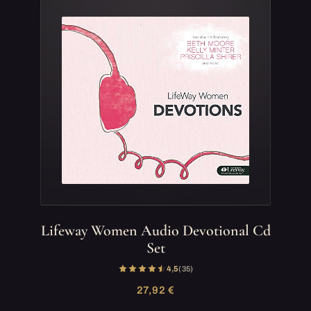
Lifeway Women Audio Devotional Cd
Set
4,5
(35)
27,92 €