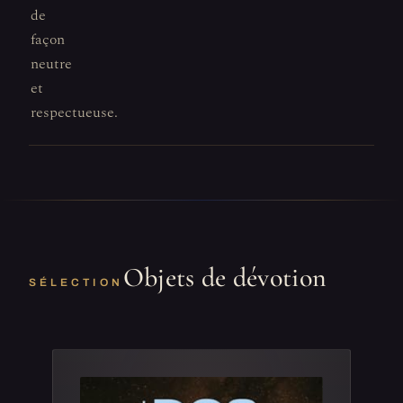
de
façon
neutre
et
respectueuse.
Objets de dévotion
SÉLECTION