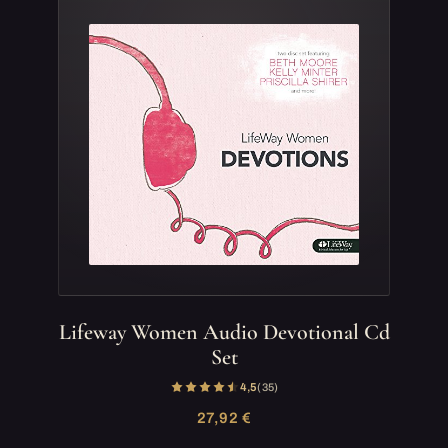
Lifeway Women Audio Devotional Cd
Set
4,5
(35)
27,92 €