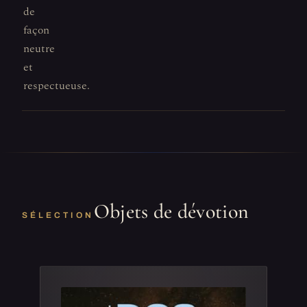
de
façon
neutre
et
respectueuse.
Objets de dévotion
SÉLECTION