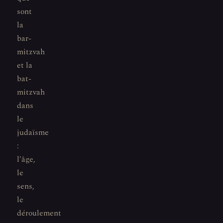
sont
la
bar-
mitzvah
et la
bat-
mitzvah
dans
le
judaïsme
:
l'âge,
le
sens,
le
déroulement