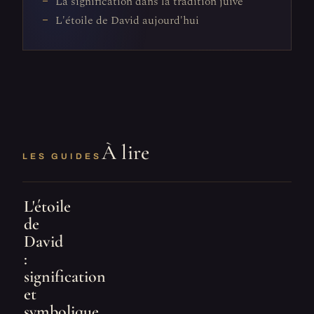
La signification dans la tradition juive
L'étoile de David aujourd'hui
À lire
LES GUIDES
L'étoile
de
David
:
signification
et
symbolique