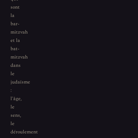
sont
la
bar-
mitzvah
et la
bat-
mitzvah
dans
le
judaïsme
:
l'âge,
le
sens,
le
déroulement