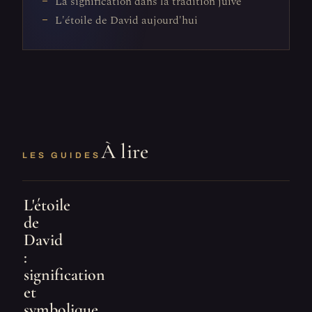
La signification dans la tradition juive
L'étoile de David aujourd'hui
À lire
LES GUIDES
L'étoile
de
David
:
signification
et
symbolique