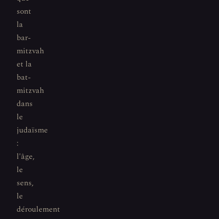
sont
la
bar-
mitzvah
et la
bat-
mitzvah
dans
le
judaïsme
:
l'âge,
le
sens,
le
déroulement