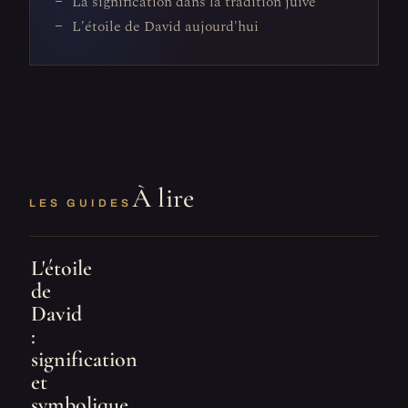
La signification dans la tradition juive
L'étoile de David aujourd'hui
À lire
LES GUIDES
L'étoile
de
David
:
signification
et
symbolique