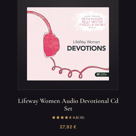
Lifeway Women Audio Devotional Cd
Set
4,5
(35)
27,92 €