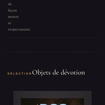
de
façon
neutre
et
respectueuse.
Objets de dévotion
SÉLECTION