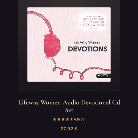
Lifeway Women Audio Devotional Cd
Set
4,5
(35)
27,92 €