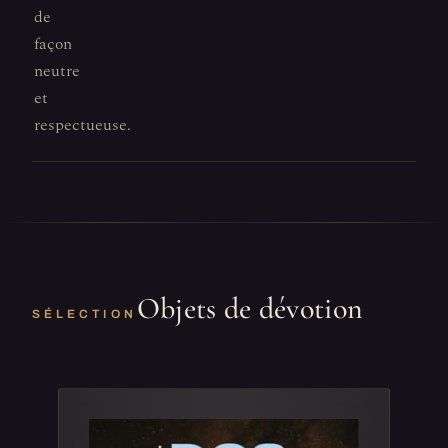
de
façon
neutre
et
respectueuse.
Objets de dévotion
SÉLECTION