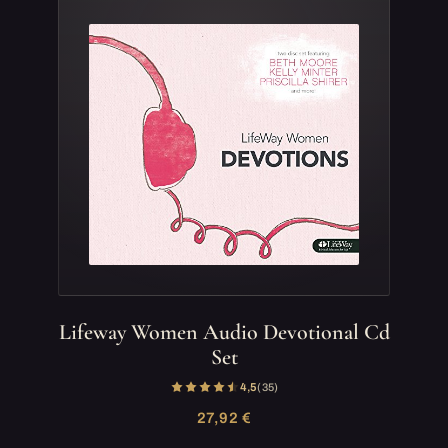
Lifeway Women Audio Devotional Cd
Set
4,5
(35)
27,92 €