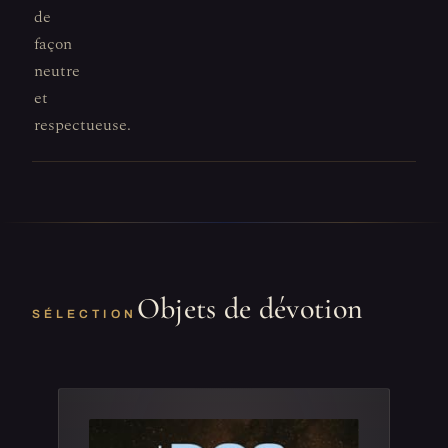
de
façon
neutre
et
respectueuse.
Objets de dévotion
SÉLECTION