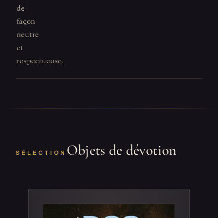
de
façon
neutre
et
respectueuse.
Objets de dévotion
SÉLECTION