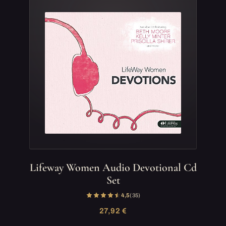
Lifeway Women Audio Devotional Cd
Set
4,5
(35)
27,92 €