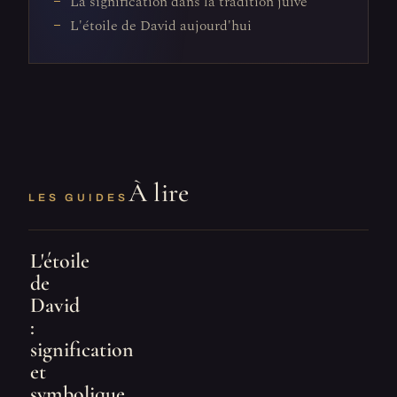
La signification dans la tradition juive
L'étoile de David aujourd'hui
À lire
LES GUIDES
L'étoile
de
David
:
signification
et
symbolique