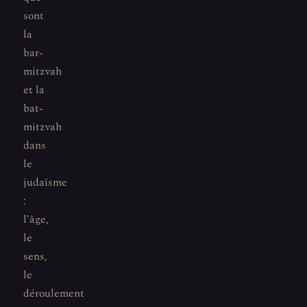
sont
la
bar-
mitzvah
et la
bat-
mitzvah
dans
le
judaïsme
:
l'âge,
le
sens,
le
déroulement