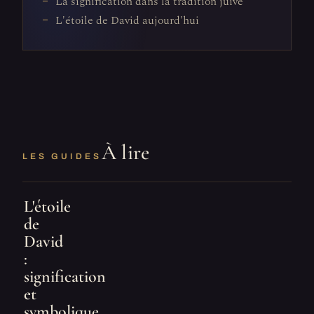
La signification dans la tradition juive
L'étoile de David aujourd'hui
À lire
LES GUIDES
L'étoile
de
David
:
signification
et
symbolique