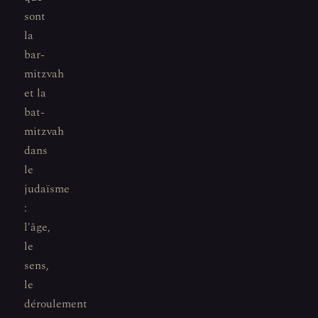
sont
la
bar-
mitzvah
et la
bat-
mitzvah
dans
le
judaïsme
:
l'âge,
le
sens,
le
déroulement