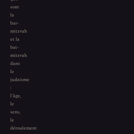
sont
la
bar-
mitzvah
et la
bat-
mitzvah
dans
le
judaïsme
:
l'âge,
le
sens,
le
déroulement