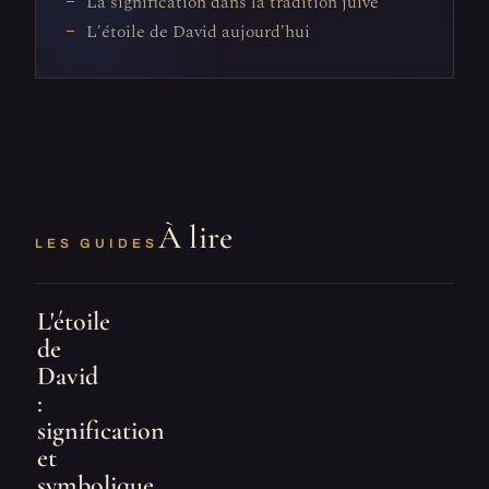
La signification dans la tradition juive
L'étoile de David aujourd'hui
À lire
LES GUIDES
L'étoile
de
David
:
signification
et
symbolique