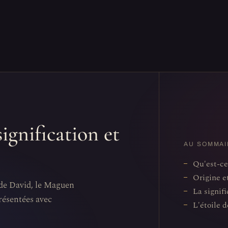
signification et
AU SOMMAI
Qu'est-ce
Origine e
e de David, le Maguen
La signifi
présentées avec
L'étoile 