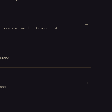
→
es usages autour de cet événement.
→
espect.
→
pect.
→