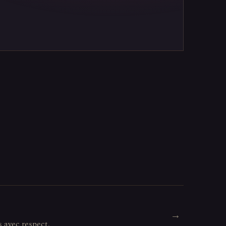
→
s avec respect.