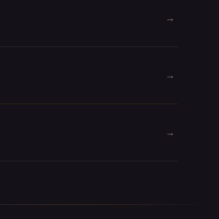
→
→
→