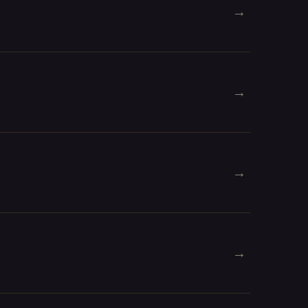
→
→
→
→