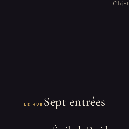
Objets
Sept entrées
LE HUB