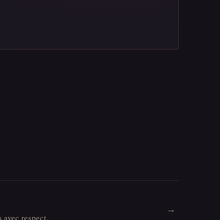
→
s avec respect.