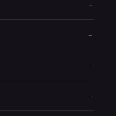
→
→
→
→