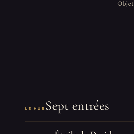
Objets
Sept entrées
LE HUB