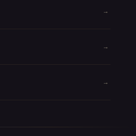
→
→
→