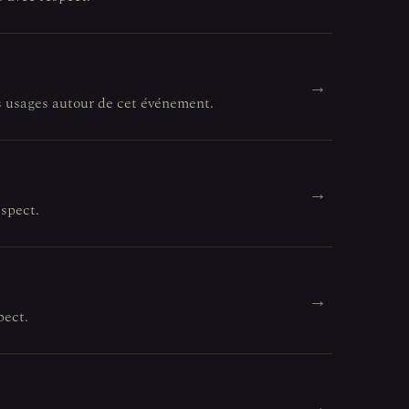
→
es usages autour de cet événement.
→
espect.
→
pect.
→