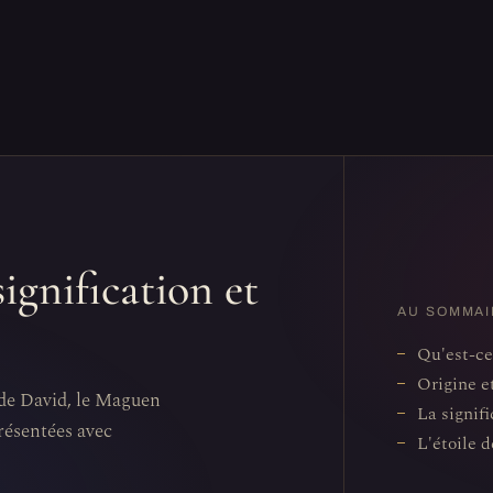
signification et
AU SOMMAI
Qu'est-ce
Origine e
e de David, le Maguen
La signifi
présentées avec
L'étoile 