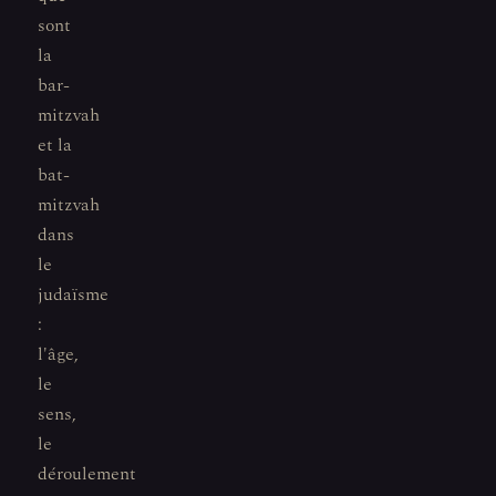
sont
la
bar-
mitzvah
et la
bat-
mitzvah
dans
le
judaïsme
:
l'âge,
le
sens,
le
déroulement