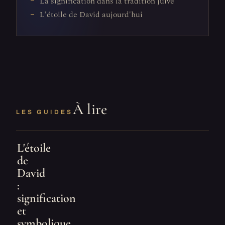
La signification dans la tradition juive
L'étoile de David aujourd'hui
À lire
LES GUIDES
L'étoile
de
David
:
signification
et
symbolique