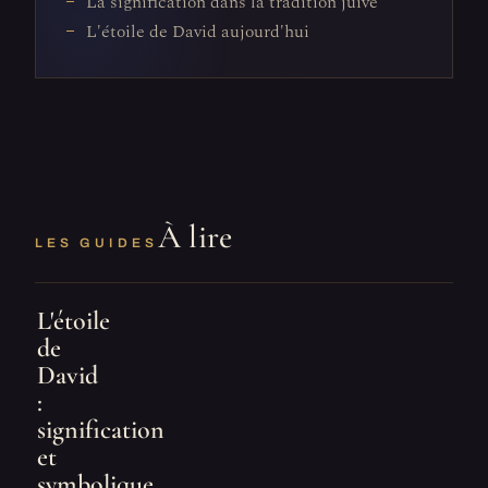
La signification dans la tradition juive
L'étoile de David aujourd'hui
À lire
LES GUIDES
L'étoile
de
David
:
signification
et
symbolique