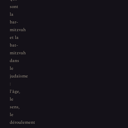
sont
la
bar-
mitzvah
et la
bat-
mitzvah
dans
le
judaïsme
:
l'âge,
le
sens,
le
déroulement