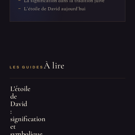
La signification dans la tradition juive
L'étoile de David aujourd'hui
À lire
LES GUIDES
L'étoile
de
David
:
signification
et
symbolique