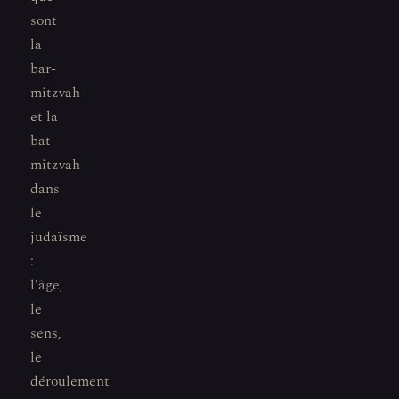
sont
la
bar-
mitzvah
et la
bat-
mitzvah
dans
le
judaïsme
:
l'âge,
le
sens,
le
déroulement