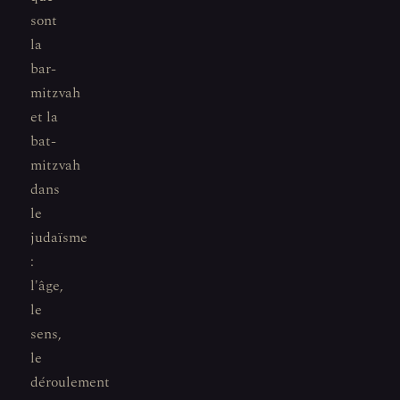
sont
la
bar-
mitzvah
et la
bat-
mitzvah
dans
le
judaïsme
:
l'âge,
le
sens,
le
déroulement