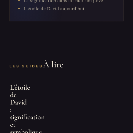
La signification dans la tradition juive
L'étoile de David aujourd'hui
À lire
LES GUIDES
L'étoile
de
David
:
signification
et
symbolique