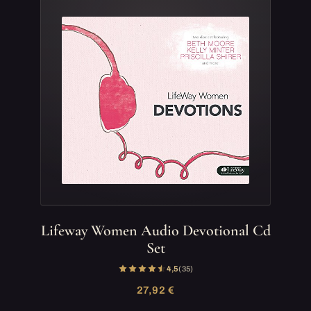
Lifeway Women Audio Devotional Cd
Set
4,5
(35)
27,92 €