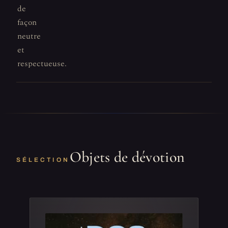
de
façon
neutre
et
respectueuse.
Objets de dévotion
SÉLECTION