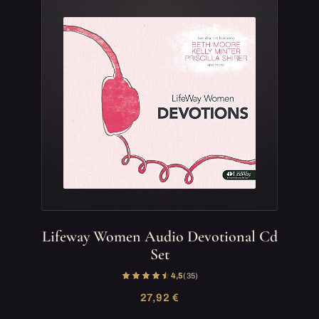
Lifeway Women Audio Devotional Cd
Set
4,5
(35)
27,92 €