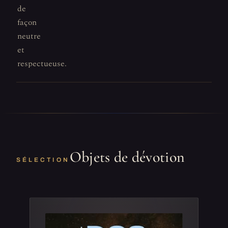
de
façon
neutre
et
respectueuse.
Objets de dévotion
SÉLECTION