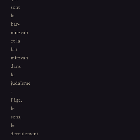
sont
la
bar-
mitzvah
et la
bat-
mitzvah
dans
le
judaïsme
:
l'âge,
le
sens,
le
déroulement