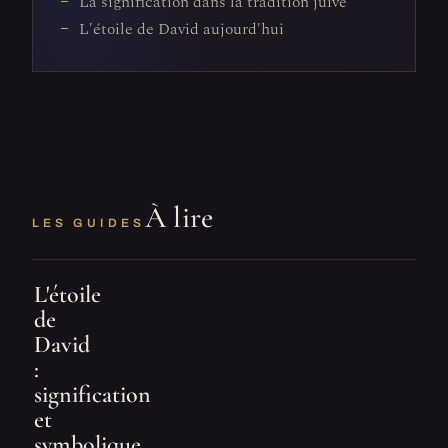
La signification dans la tradition juive
L'étoile de David aujourd'hui
À lire
LES GUIDES
L'étoile
de
David
:
signification
et
symbolique