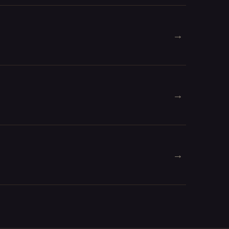
→
→
→